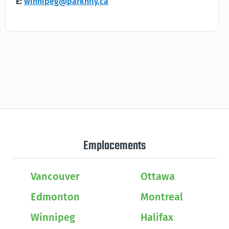
E:
winnipeg@parknfly.ca
Emplacements
Vancouver
Ottawa
Edmonton
Montreal
Winnipeg
Halifax