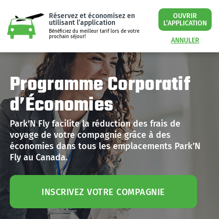
Réservez et économisez en
OUVRIR
utilisant l’application
L’APPLICATION
Bénéficiez du meilleur tarif lors de votre
prochain séjour!
ANNULER
Programme Corporatif
d’Économies
Park’N Fly facilite la réduction des frais de
voyage de votre compagnie grâce à des
économies dans tous les emplacements Park’N
Fly au Canada.
INSCRIVEZ VOTRE COMPAGNIE